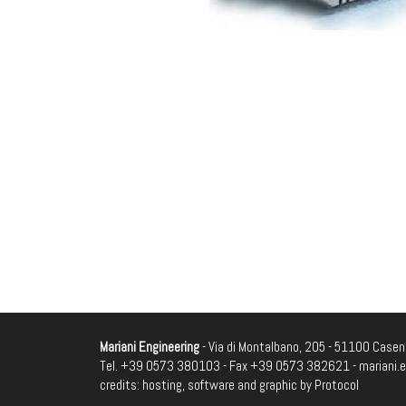
Mariani Engineering
- Via di Montalbano, 205 - 51100 Casenu
Tel. +39 0573 380103 - Fax +39 0573 382621 -
mariani.
credits: hosting, software and graphic by
Protocol