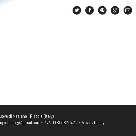
ove di Masiano - Pistoia (Italy)
engineering@gmail.com
- P.IVA 01805870472 -
Privacy Policy