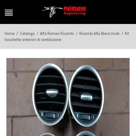
Home
/
Catalogo
/
Alfa Romeo Ricambi
/
Ricambi Alfa Brera Usati
/
Kit
bocchette anteriori di ventilazione